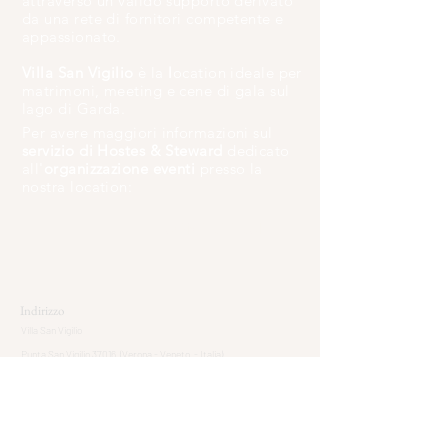
attraverso un valido supporto derivato
da una rete di fornitori competente e
appassionato.
Villa San Vigilio
è la
l
ocation ideale per
matrimoni, meeting e cene di gala sul
lago di Garda.
Per avere maggiori informazioni sul
servizio di Hostes & Steward
dedicato
all'
organizzazione eventi
presso la
nostra location:
CONTATTACI
Indirizzo
Villa San Vigilio
Punta San Vigilio 37016
(Verona - Veneto - Italia)
Informazioni legali
Sanvigilio1520 S.r.l.
P.IVA:
04671380238