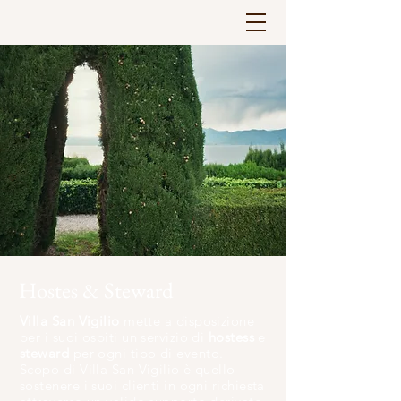
Hostes & Steward
Villa San Vigilio
mette a disposizione
per i suoi ospiti un servizio di
hostess
e
steward
per ogni tipo di evento.
Scopo di Villa San Vigilio è quello
sostenere i suoi clienti in ogni richiesta